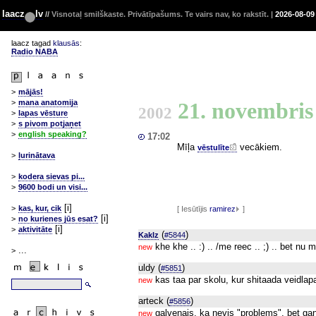
laacz
lv
//
Visnotaļ smilškaste. Privātīpašums. Te vairs nav, ko rakstīt. |
2026-08-09
laacz tagad
klausās
:
Radio NABA
>
mājās!
21. novembri
>
mana anatomija
2002
>
lapas vēsture
>
s pivom potjaņet
>
english speaking?
17:02
Mīļa
vecākiem.
vēstulīte
>
ļurinātava
>
kodera sievas pi...
>
9600 bodi un visi...
[i]
>
kas, kur, cik
[ Iesūtījis
ramirez
]
[i]
>
no kurienes jūs esat?
[i]
>
aktivitāte
(
)
Kaklz
#5844
khe khe .. :) .. /me reec .. ;) .. bet nu
new
...
>
uldy (
)
#5851
kas taa par skolu, kur shitaada veidlap
new
arteck (
)
#5856
galvenais, ka nevis "problems", bet ga
new