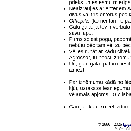
prieks un es esmu mierīgs
Neaizraujies ar enteriem s
divus vai trīs enterus pēc 
Offtopiks
(komentāri ne pa
Galu galā, ja tev ir verbāl
savu lapu.
Pirms spiest pogu, padomā.
nebūtu pēc tam vēl 26 pēc
Vēlies runāt ar kādu cilvēk
Agressor, tu neesi izņēmu
Un, galu galā, paturu tie
izmēzt.
Par izņēmumu kādā no šiem
kļūt, uzrakstot iesniegum
vēlamais apjoms - 0.7 laba 
Gan jau kaut ko vēl izdom
© 1996 - 2026
laacz
Spēcināt