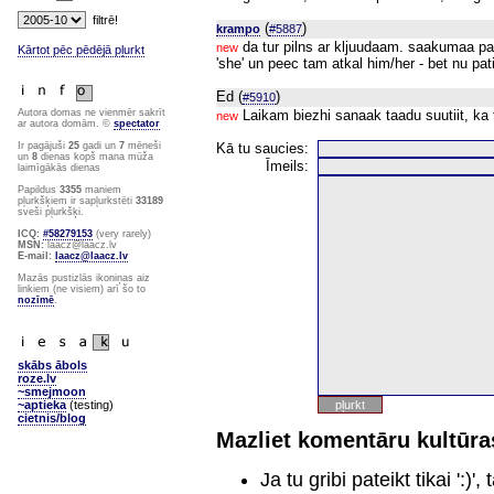
(
)
krampo
#5887
da tur pilns ar kljuudaam. saakumaa pa
new
Kārtot pēc pēdējā pļurkt
'she' un peec tam atkal him/her - bet nu pa
Ed (
)
#5910
Laikam biezhi sanaak taadu suutiit, ka
Autora domas ne vienmēr sakrīt
new
ar autora domām. ©
spectator
Kā tu saucies:
Ir pagājuši
25
gadi un
7
mēneši
un
8
dienas kopš mana mūža
Īmeils:
laimīgākās dienas
Papildus
3355
maniem
pļurkšķiem ir sapļurkstēti
33189
sveši pļurkšķi.
ICQ:
#58279153
(very rarely)
MSN:
laacz@laacz.lv
E-mail:
laacz@laacz.lv
Mazās pustizlās ikoniņas aiz
linkiem (ne visiem) arī šo to
nozīmē
.
skābs ābols
roze.lv
~smejmoon
~aptieka
(testing)
cietnis/blog
Mazliet komentāru kultūras
Ja tu gribi pateikt tikai ':