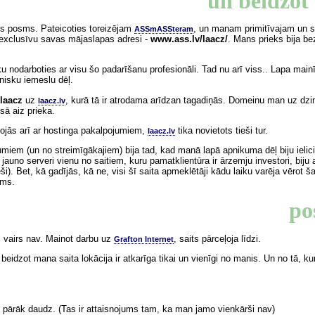
un beidzot 
s posms. Pateicoties toreizējam
, un manam primitīvajam un 
ASSmASSteram
 exclusīvu savas mājaslapas adresi -
www.ass.lv/laacz/
. Mans prieks bija be
u nodarboties ar visu šo padarīšanu profesionāli. Tad nu arī viss.. Lapa mainīj
nisku iemeslu dēļ.
/laacz
uz
, kurā tā ir atrodama arīdzan tagadiņās. Domeinu man uz dz
laacz.lv
sā aiz prieka.
bojās arī ar hostinga pakalpojumiem,
tika novietots tieši tur.
laacz.lv
umiem (un no streimīgākajiem) bija tad, kad manā lapā apnikuma dēļ biju ielici
jauno serveri vienu no saitiem, kuru pamatklientūra ir ārzemju investori, biju ai
eši). Bet, kā gadījās, kā ne, visi šī saita apmeklētāji kādu laiku varēja vērot 
ams.
po
s vairs nav. Mainot darbu uz
, saits pārceļoja līdzi.
Grafton Internet
 beidzot mana saita lokācija ir atkarīga tikai un vienīgi no manis. Un no tā, k
 pārāk daudz. (Tas ir attaisnojums tam, ka man jamo vienkārši nav)