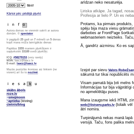
arīdzan neko nesaturēja.
Liriska atkāpe. Ja tagad, nosau
Kārtot pēc pēdējā pļurkt
Profesija ar lielo P. Un es neba
Protams, ka pirmais produkts, k
spēju bija maza viesu grāmatiņ
Autora domas ne vienmēr sakrīt ar autora
darboties ar FrontPage šortkati
domām. ©
spectator
webmasteriem neizteiks. Taču
Ir pagājuši
25
gadi un
7
mēneši un
5
dienas
kopš mana mūža laimīgākās dienas
Ā, gandrīz aizmirsu. Ko es sap
Papildus
3355
maniem pļurkšķiem ir
sapļurkstēti
33189
sveši pļurkšķi.
ICQ:
#58279153
(very rarely)
MSN:
laacz@laacz.lv
E-mail:
laacz@laacz.lv
Izejot par sievu
Mazās pustizlās ikoniņas aiz linkiem (ne
Valsts Robežsar
visiem) arī šo to
nozīmē
.
sākumā tur tikai nopublicēts 
Visam pamatā bija ļoti melns fon
Informācijas tur bija vājprātīg
skābs ābols
no apmeklētāju puses.
roze.lv
~smejmoon
Mana izaugsme iekš HTML zināša
~aptieka
(testing)
(tolaik vēl
cietnis/blog
web@listserv.parks.lv
ātri nomira.
Turpinājumā nekas manā lapā st
versijā. Taču, fons palika meln