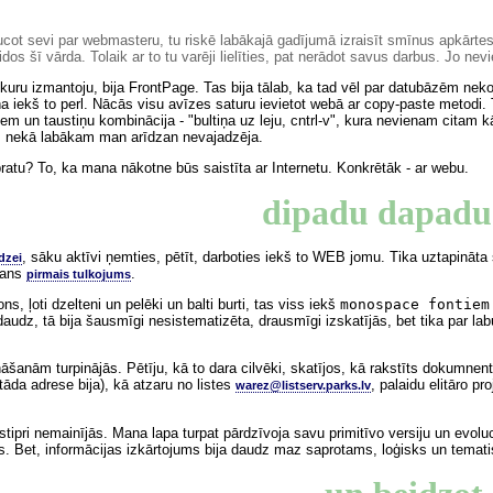
cot sevi par webmasteru, tu riskē labākajā gadījumā izraisīt smīnus apkārteso
idos šī vārda. Tolaik ar to tu varēji lielīties, pat nerādot savus darbus. Jo nevi
uru izmantoju, bija FrontPage. Tas bija tālab, ka tad vēl par datubāzēm neko 
a iekš to perl. Nācās visu avīzes saturu ievietot webā ar copy-paste metodi. 
em un taustiņu kombinācija - "bultiņa uz leju, cntrl-v", kura nevienam citam 
, nekā labākam man arīdzan nevajadzēja.
ratu? To, ka mana nākotne būs saistīta ar Internetu. Konkrētāk - ar webu.
dipadu dapad
, sāku aktīvi ņemties, pētīt, darboties iekš to WEB jomu. Tika uztapinā
dzei
mans
.
pirmais tulkojums
s, ļoti dzelteni un pelēki un balti burti, tas viss iekš
monospace fontiem
i daudz, tā bija šausmīgi nesistematizēta, drausmīgi izskatījās, bet tika par l
nām turpinājās. Pētīju, kā to dara cilvēki, skatījos, kā rakstīts dokumnentāc
 tāda adrese bija), kā atzaru no listes
, palaidu elitāro pr
warez@listserv.parks.lv
ipri nemainījās. Mana lapa turpat pārdzīvoja savu primitīvo versiju un evol
s. Bet, informācijas izkārtojums bija daudz maz saprotams, loģisks un tematis