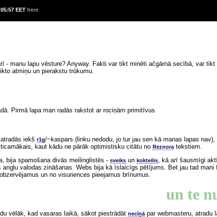
 05:57 EET
here
ī - manu lapu vēsture? Anyway. Fakti var tikt minēti ačgārnā secībā, var tikt 
slikto atmiņu un pierakstu trūkumu.
dā. Pirmā lapa man radās rakstot ar rociņām primitīvus
, atradās iekš
/~kaspars (linku nedodu, jo tur jau sen kā manas lapas nav), s
r1g
ticamākais, kaut kādu ne pārāk optimistisku citātu no
tekstiem.
Reznora
ja, bija spamošana divās meilinglistēs -
un
, kā arī šausmīgi akt
sveiks
kokteilis
angļu valodas zināšanas. Webs bija kā īslaicīgs pētījums. Bet jau tad mani fas
āli obzervējamus un no visuriences pieejamus brīnumus.
un te nu
du vēlāk, kad vasaras laikā, sākot piestrādāt
par webmasteru, atradu la
necīņā