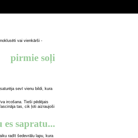
noklusēti vai vienkārši -
pirmie soļi
aturēja sevī vienu bildi, kura
īva ircošana. Tieši pēdējais
cināja tas, cik ļoti aizraujoši
 es sapratu...
iku radīt šedevrālu lapu, kura