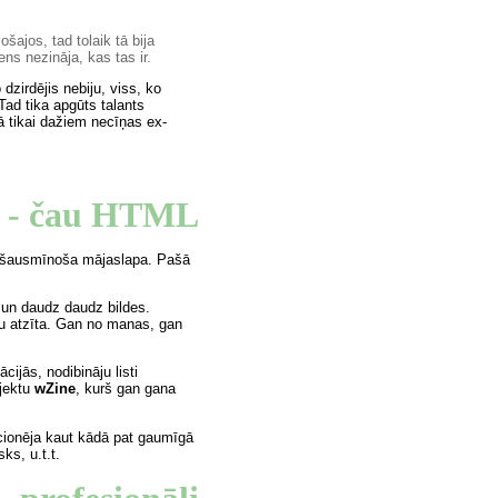
šajos, tad tolaik tā bija
ens nezināja, kas tas ir.
dzirdējis nebiju, viss, ko
Tad tika apgūts talants
kā tikai dažiem necīņas ex-
u - čau HTML
ta šausmīnoša mājaslapa. Pašā
un daudz daudz bildes.
abu atzīta. Gan no manas, gan
ijās, nodibināju listi
ojektu
wZine
, kurš gan gana
ucionēja kaut kādā pat gaumīgā
ks, u.t.t.