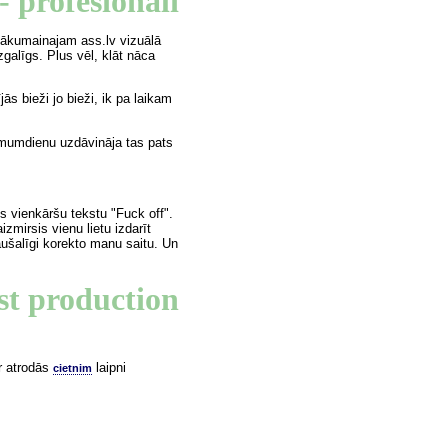
- profesionāli
sākumainajam ass.lv vizuālā
zgalīgs. Plus vēl, klāt nāca
ās bieži jo bieži, ik pa laikam
imumdienu uzdāvināja tas pats
s vienkāršu tekstu "Fuck off".
zmirsis vienu lietu izdarīt
šaušalīgi korekto manu saitu. Un
st production
ur atrodās
laipni
cietnim