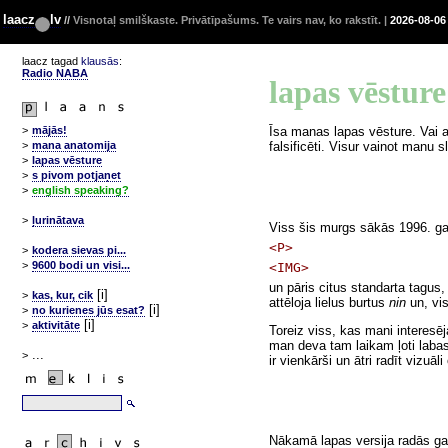
laacz
lv
//
Visnotaļ smilškaste. Privātīpašums. Te vairs nav, ko rakstīt. |
2026-08-06
laacz tagad
klausās
:
Radio NABA
lapas vēsture
>
mājās!
Īsa manas lapas vēsture. Vai ar
>
mana anatomija
falsificēti. Visur vainot manu 
>
lapas vēsture
>
s pivom potjaņet
>
english speaking?
>
ļurinātava
Viss šis murgs sākās 1996. ga
<P>
>
kodera sievas pi...
>
9600 bodi un visi...
<IMG>
un pāris citus standarta tagus
[i]
>
kas, kur, cik
attēloja lielus burtus
nin
un, vis
[i]
>
no kurienes jūs esat?
[i]
>
aktivitāte
Toreiz viss, kas mani interesē
man deva tam laikam ļoti labas 
...
>
ir vienkārši un ātri radīt vizu
Nākamā lapas versija radās ga