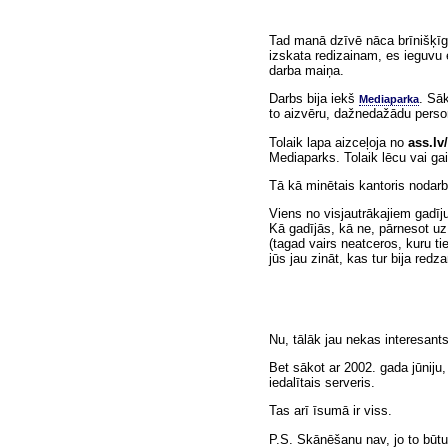
Tad manā dzīvē nāca brīnišķīg
izskata redizainam, es ieguvu
darba maiņa.
Darbs bija iekš
. Sāk
Mediaparka
to aizvēru, dažnedažādu perso
Tolaik lapa aizceļoja no
ass.lv
Mediaparks. Tolaik lēcu vai gai
Tā kā minētais kantoris nodar
Viens no visjautrākajiem gadīj
Kā gadījās, kā ne, pārnesot uz 
(tagad vairs neatceros, kuru ti
jūs jau zināt, kas tur bija redz
Nu, tālāk jau nekas interesant
Bet sākot ar 2002. gada jūniju,
iedalītais serveris.
Tas arī īsumā ir viss.
P.S. Skānēšanu nav, jo to būtu