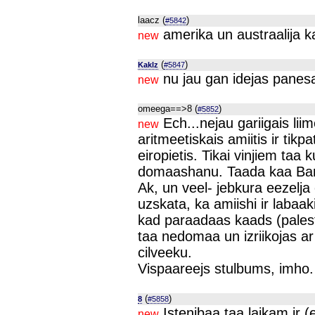
laacz (
)
#5842
amerika un austraalija ka
new
(
)
Kaklz
#5847
nu jau gan idejas panesaa
new
omeega==>8 (
)
#5852
Ech...nejau gariigais lii
new
aritmeetiskais amiitis ir tikp
eiropietis. Tikai vinjiem taa
domaashanu. Taada kaa Barb
Ak, un veel- jebkura eezelja 
uzskata, ka amiishi ir labaa
kad paraadaas kaads (palestii
taa nedomaa un izriikojas 
cilveeku.
Vispaareejs stulbums, imho.
(
)
8
#5858
Istenibaa taa laikam ir (
new