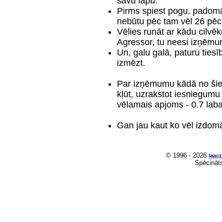
savu lapu.
Pirms spiest pogu, padomā.
nebūtu pēc tam vēl 26 pēc
Vēlies runāt ar kādu cilvēk
Agressor, tu neesi izņēmu
Un, galu galā, paturu tie
izmēzt.
Par izņēmumu kādā no šiem
kļūt, uzrakstot iesniegum
vēlamais apjoms - 0.7 laba 
Gan jau kaut ko vēl izdom
© 1996 - 2026
laacz
Spēcināt