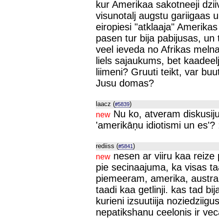
kur Amerikaa sakotneeji dziiv
visunotalj augstu gariigaas un 
eiropiesi "atklaaja" Amerikas
pasen tur bija pabijusas, un 
veel ieveda no Afrikas meln
liels sajaukums, bet kaadeelj
liimeni? Gruuti teikt, var b
Jusu domas?
laacz (
)
#5839
Nu ko, atveram diskusiju
new
'amerikāņu idiotismi un es'? 
rediiss (
)
#5841
nesen ar viiru kaa reiz
new
pie secinaajuma, ka visas 
piemeeram, amerika, austraali
taadi kaa getlinji. kas tad b
kurieni izsuutiija noziedziig
nepatikshanu ceelonis ir vec