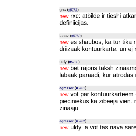
gnc (
)
#5757
rxc: atbilde ir tieshi atk
new
definiicijas.
laacz (
)
#5759
es shaubos, ka tur tika n
new
driizaak kontuurkarte. un ej 
uldy (
)
#5760
bet rajons taksh zinaam
new
labaak paraadi, kur atrodas 
(
)
agressor
#5761
vot par kontuurkarteem
new
pieciniekus ka zibeeja vien. 
zinaaju
(
)
agressor
#5762
uldy, a vot tas nava sar
new