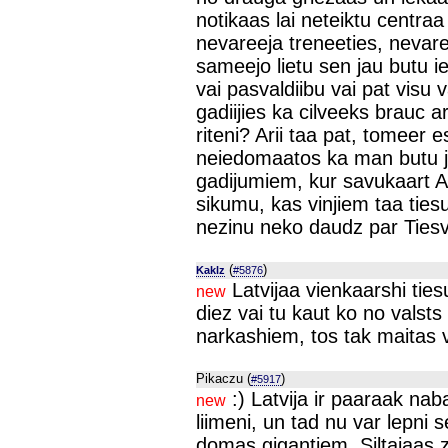
notikaas lai neteiktu centraa
nevareeja treneeties, nevare
sameejo lietu sen jau butu ie
vai pasvaldiibu vai pat visu va
gadiijies ka cilveeks brauc 
riteni? Arii taa pat, tomeer 
neiedomaatos ka man butu j
gadijumiem, kur savukaart A
sikumu, kas vinjiem taa tiesu
nezinu neko daudz par Ties
(
)
Kaklz
#5876
Latvijaa vienkaarshi ties
new
diez vai tu kaut ko no valsts 
narkashiem, tos tak maitas vi
Pikaczu (
)
#5917
:) Latvija ir paaraak naba
new
liimeni, un tad nu var lepni 
domas gigantiem. Siltajaas z