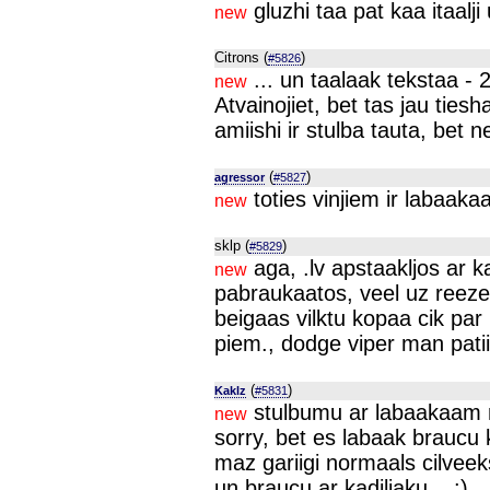
gluzhi taa pat kaa itaalji 
new
Citrons (
)
#5826
... un taalaak tekstaa -
new
Atvainojiet, bet tas jau ties
amiishi ir stulba tauta, bet 
(
)
agressor
#5827
toties vinjiem ir labaaka
new
sklp (
)
#5829
aga, .lv apstaakljos ar ka
new
pabraukaatos, veel uz reezek
beigaas vilktu kopaa cik par 
piem., dodge viper man pati
(
)
Kaklz
#5831
stulbumu ar labaakaam m
new
sorry, bet es labaak braucu 
maz gariigi normaals cilveek
un braucu ar kadiljaku .. :)