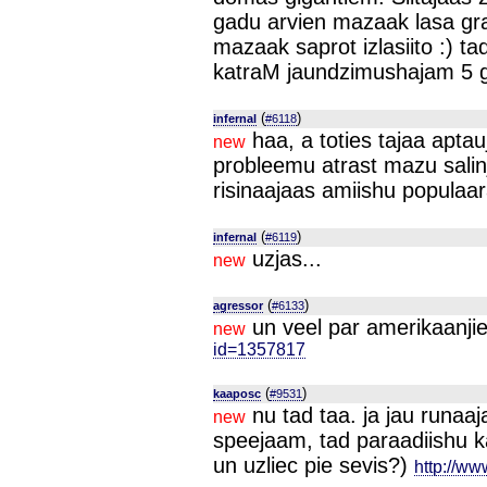
gadu arvien mazaak lasa graa
mazaak saprot izlasiito :) ta
katraM jaundzimushajam 5 g
(
)
infernal
#6118
haa, a toties tajaa aptau
new
probleemu atrast mazu salinj
risinaajaas amiishu populaara
(
)
infernal
#6119
uzjas...
new
(
)
agressor
#6133
un veel par amerikaanj
new
id=1357817
(
)
kaaposc
#9531
nu tad taa. ja jau runaa
new
speejaam, tad paraadiishu k
un uzliec pie sevis?)
http://ww