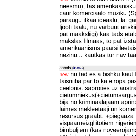
neesmu), tas amerikaanisku
caur komerciaalo muziku (Spi
paraugu itkaa ideaalu, lai g
ljooti taalu, nu varbuut ariskii
pat maaksliigi) kaa tads etal
makslas filmaas, to pat izsta
amerikaanisms paarsiileetais
nezinu... kautkas tur nav ta
aabols (
)
#5866
nu tad es a bishku kaut k
new
taisniiba par to ka eiropa p
ceelonis. saproties uz austraa
cietumniekus(+cietumsargus n
bija no kriminaalajaam apri
laimes mekleetaaji un komers
resursus graabt. +piegaaza 
vispaarneizgliitotiem nigerie
bimbuljiem (kas noveerojams 