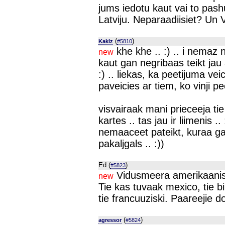
jums iedotu kaut vai to pashu
Latviju. Neparaadiisiet? Un 
(
)
Kaklz
#5810
khe khe .. :) .. i nemaz n
new
kaut gan negribaas teikt jau ar
:) .. liekas, ka peetijuma ve
paveicies ar tiem, ko vinji peet
visvairaak mani prieceeja ti
kartes .. tas jau ir liimenis 
nemaaceet pateikt, kuraa ga
pakaljgals .. :))
Ed (
)
#5823
Vidusmeera amerikaanis 
new
Tie kas tuvaak mexico, tie b
tie francuuziski. Paareejie 
(
)
agressor
#5824