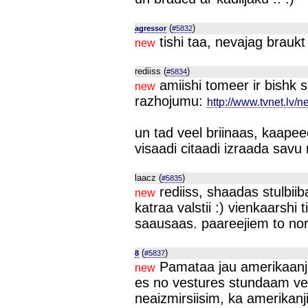
(
)
agressor
#5832
tishi taa, nevajag braukt
new
rediiss (
)
#5834
amiishi tomeer ir bishk sl
new
razhojumu:
http://www.tvnet.lv
un tad veel briinaas, kaapee
visaadi citaadi izraada savu n
laacz (
)
#5835
rediiss, shaadas stulbiiba
new
katraa valstii :) vienkaarshi t
saausaas. paareejiem to nora
(
)
8
#5837
Pamataa jau amerikaanju t
new
es no vestures stundaam veel
neaizmirsiisim, ka amerikanj