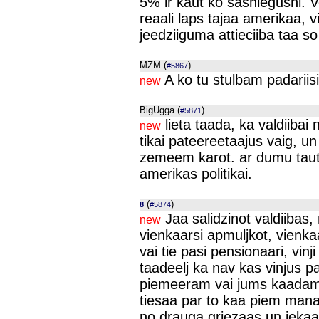
5% ir kaut ko sasniegushi. Vo
reaali laps tajaa amerikaa,
jeedziiguma attieciiba taa so
MZM (
)
#5867
A ko tu stulbam padariis
new
BigUgga (
)
#5871
lieta taada, ka valdiibai
new
tikai pateereetaajus vaig, un 
zemeem karot. ar dumu tautu 
amerikas politikai.
(
)
8
#5874
Jaa salidzinot valdiibas,
new
vienkaarsi apmuljkot, vienk
vai tie pasi pensionaari, vinji
taadeelj ka nav kas vinjus pa
piemeeram vai jums kaadam i
tiesaa par to kaa piem manam
no drauga griezaas un iekaap