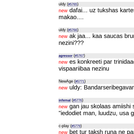
uldy (
)
#5765
dafai... uz tukshas kart
new
makao....
uldy (
)
#5766
ak jaa... kaa saucas brun
new
nezini???
(
)
agressor
#5767
es konkreeti par trinid
new
vispaariibaa nezinu
NewAge (
)
#5771
uldy: Bandarseribegavan
new
(
)
infernal
#5776
gan jau skolaas amiishi 
new
"iedodiet man, luudzu, usa 
c-play (
)
#5779
bet tur taksh runa ne 
new