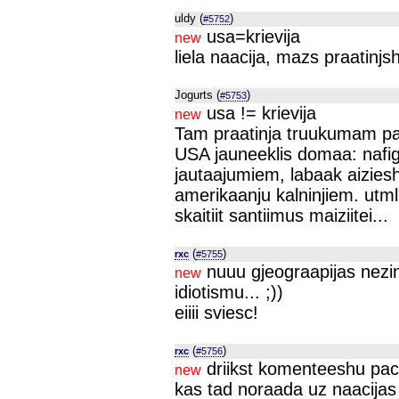
uldy (
)
#5752
usa=krievija
new
liela naacija, mazs praatinjs
Jogurts (
)
#5753
usa != krievija
new
Tam praatinja truukumam pa
USA jauneeklis domaa: nafig
jautaajumiem, labaak aizies
amerikaanju kalninjiem. utml.
skaitiit santiimus maiziitei...
(
)
rxc
#5755
nuuu gjeograapijas nezi
new
idiotismu... ;))
eiiii sviesc!
(
)
rxc
#5756
driikst komenteeshu pac
new
kas tad noraada uz naacijas 