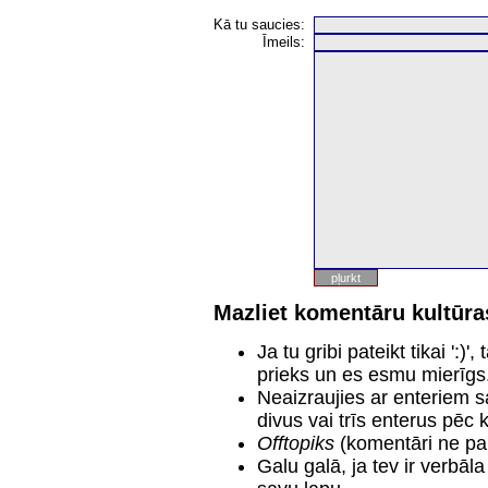
Kā tu saucies:
Īmeils:
Mazliet komentāru kultūras
Ja tu gribi pateikt tikai ':
prieks un es esmu mierīgs
Neaizraujies ar enteriem s
divus vai trīs enterus pēc 
Offtopiks
(komentāri ne pa
Galu galā, ja tev ir verbāl