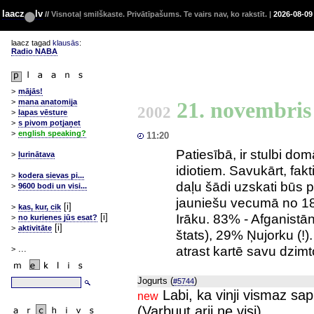
laacz
lv
//
Visnotaļ smilškaste. Privātīpašums. Te vairs nav, ko rakstīt. |
2026-08-09
laacz tagad
klausās
:
Radio NABA
>
mājās!
21. novembri
>
mana anatomija
2002
>
lapas vēsture
>
s pivom potjaņet
>
english speaking?
11:20
Patiesībā, ir stulbi do
>
ļurinātava
idiotiem. Savukārt, fakt
>
kodera sievas pi...
daļu šādi uzskati būs 
>
9600 bodi un visi...
jauniešu vecumā no 18 
[i]
>
kas, kur, cik
Irāku. 83% - Afganistā
[i]
>
no kurienes jūs esat?
[i]
>
aktivitāte
štats), 29% Ņujorku (!)
atrast kartē savu dzimt
...
>
Jogurts (
)
#5744
Labi, ka vinji vismaz sapra
new
(Varbuut arii ne visi)