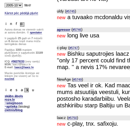
uldy (
)
#5745
Kārtot pēc pēdējā pļurkt
a tuvaako mcdonaldu visi
new
(
)
agressor
#5746
Autora domas ne vienmēr sakrīt
ar autora domām. ©
spectator
long live usa
new
Ir pagājuši
25
gadi un
7
mēneši
un
8
dienas kopš mana mūža
laimīgākās dienas
c-play (
)
#5747
Papildus
3355
maniem
Bishku saputrojies laacz
pļurkšķiem ir sapļurkstēti
33189
new
sveši pļurkšķi.
''only 17 percent could find 
ICQ:
#58279153
(very rarely)
MSN:
laacz@laacz.lv
map. '' a nevis 17% nevareej
E-mail:
laacz@laacz.lv
Mazās pustizlās ikoniņas aiz
linkiem (ne visiem) arī šo to
NewAge (
)
nozīmē
.
#5749
Tas veel ir ok. Kad maac
new
mums atsuutiija veestuli, kur
skābs ābols
postosho karadarbiibu. Veel
roze.lv
~smejmoon
atshkiriibu starp Baltiju un 
~aptieka
(testing)
cietnis/blog
laacz (
)
#5750
c-play, tnx. safixoju.
new