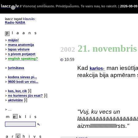
laacz
lv
//
Visnotaļ smilškaste. Privātīpašums. Te vairs nav, ko rakstīt. |
2026-08-09
laacz tagad
klausās
:
Radio NABA
>
mājās!
21. novembri
>
mana anatomija
2002
>
lapas vēsture
>
s pivom potjaņet
>
english speaking?
10:59
Kad
man iesūtīja
karlos
>
ļurinātava
reakcija bija apmēram 
>
kodera sievas pi...
>
9600 bodi un visi...
[i]
>
kas, kur, cik
[i]
>
no kurienes jūs esat?
[i]
>
aktivitāte
...
>
"Vuj, ku vecs un
lāāāāāāāāāāāāāāāāā
aizmīīīīīīīīīīīīīīīīīīīīīrsts."