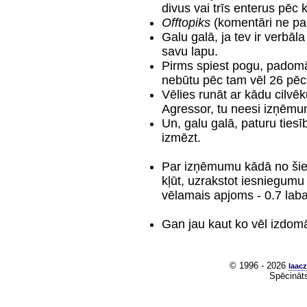
divus vai trīs enterus pēc 
Offtopiks
(komentāri ne pa
Galu galā, ja tev ir verbāl
savu lapu.
Pirms spiest pogu, padomā.
nebūtu pēc tam vēl 26 pēc
Vēlies runāt ar kādu cilvēk
Agressor, tu neesi izņēmu
Un, galu galā, paturu tie
izmēzt.
Par izņēmumu kādā no šiem
kļūt, uzrakstot iesniegum
vēlamais apjoms - 0.7 laba 
Gan jau kaut ko vēl izdom
© 1996 - 2026
laacz
Spēcināt