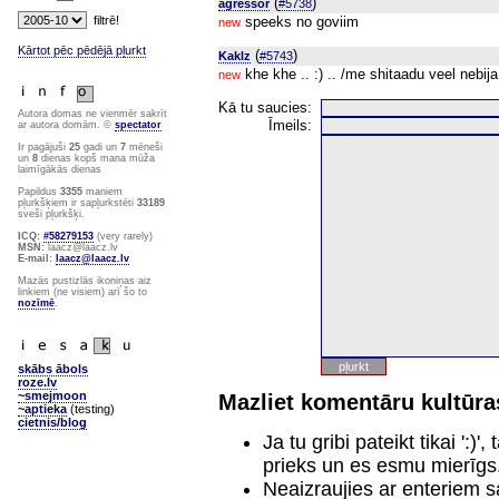
(
)
agressor
#5738
speeks no goviim
new
Kārtot pēc pēdējā pļurkt
(
)
Kaklz
#5743
khe khe .. :) .. /me shitaadu veel nebija red
new
Kā tu saucies:
Autora domas ne vienmēr sakrīt
Īmeils:
ar autora domām. ©
spectator
Ir pagājuši
25
gadi un
7
mēneši
un
8
dienas kopš mana mūža
laimīgākās dienas
Papildus
3355
maniem
pļurkšķiem ir sapļurkstēti
33189
sveši pļurkšķi.
ICQ:
#58279153
(very rarely)
MSN:
laacz@laacz.lv
E-mail:
laacz@laacz.lv
Mazās pustizlās ikoniņas aiz
linkiem (ne visiem) arī šo to
nozīmē
.
skābs ābols
roze.lv
~smejmoon
Mazliet komentāru kultūras
~aptieka
(testing)
cietnis/blog
Ja tu gribi pateikt tikai ':
prieks un es esmu mierīgs
Neaizraujies ar enteriem s