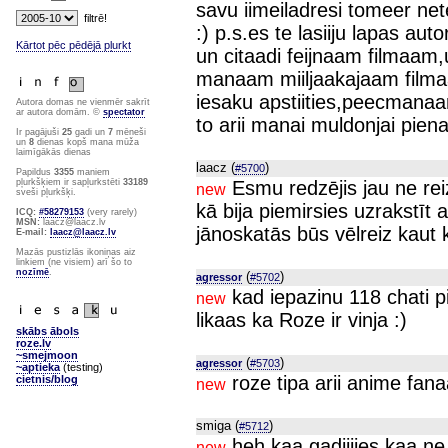
savu iimeiladresi tomeer net
:) p.s.es te lasiiju lapas au
Kārtot pēc pēdējā pļurkt
un citaadi feijnaam filmaam,
manaam miiljaakajaam filma
iesaku apstiities,peecmanaa
Autora domas ne vienmēr sakrīt
ar autora domām. ©
spectator
to arii manai muldonjai pien
Ir pagājuši
25
gadi un
7
mēneši
un
8
dienas kopš mana mūža
laimīgākās dienas
laacz (
)
#5700
Papildus
3355
maniem
Esmu redzējis jau ne rei
pļurkšķiem ir sapļurkstēti
33189
new
sveši pļurkšķi.
kā bija piemirsies uzrakstīt 
ICQ:
#58279153
(very rarely)
MSN:
laacz@laacz.lv
jānoskatās būs vēlreiz kaut 
E-mail:
laacz@laacz.lv
Mazās pustizlās ikoniņas aiz
linkiem (ne visiem) arī šo to
nozīmē
.
(
)
agressor
#5702
kad iepazinu 118 chati p
new
likaas ka Roze ir vinja :)
skābs ābols
roze.lv
~smejmoon
(
)
agressor
#5703
~aptieka
(testing)
roze tipa arii anime fan
cietnis/blog
new
smiga (
)
#5712
heh kaa gadiijies kaa ne
new