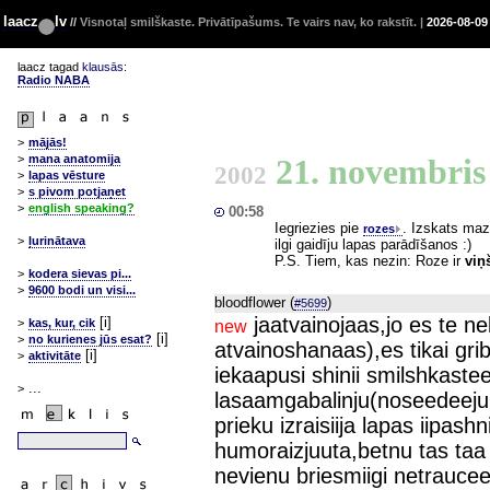
laacz
lv
//
Visnotaļ smilškaste. Privātīpašums. Te vairs nav, ko rakstīt. |
2026-08-09
laacz tagad
klausās
:
Radio NABA
>
mājās!
21. novembri
>
mana anatomija
2002
>
lapas vēsture
>
s pivom potjaņet
>
english speaking?
00:58
Iegriezies pie
. Izskats mazl
rozes
>
ļurinātava
ilgi gaidīju lapas parādīšanos :)
P.S. Tiem, kas nezin: Roze ir
viņ
>
kodera sievas pi...
>
9600 bodi un visi...
bloodflower (
)
#5699
jaatvainojaas,jo es te n
[i]
>
kas, kur, cik
new
[i]
>
no kurienes jūs esat?
atvainoshanaas),es tikai gri
[i]
>
aktivitāte
iekaapusi shinii smilshkast
...
>
lasaamgabalinju(noseedeeju
prieku izraisiija lapas iipa
humoraizjuuta,betnu tas ta
nevienu briesmiigi netrauce