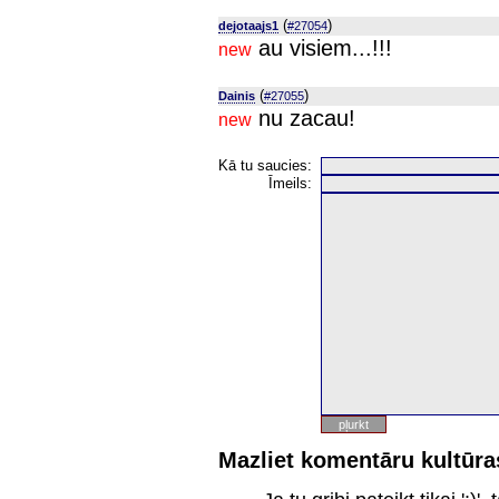
(
)
dejotaajs1
#27054
au visiem...!!!
new
(
)
Dainis
#27055
nu zacau!
new
Kā tu saucies:
Īmeils:
Mazliet komentāru kultūras