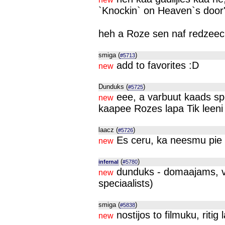
`Knockin` on Heaven`s door' 
heh a Roze sen naf redzeec.
smiga (
)
#5713
add to favorites :D
new
Dunduks (
)
#5725
eee, a varbuut kaads spec
new
kaapee Rozes lapa Tik leeni
laacz (
)
#5726
Es ceru, ka neesmu pie 
new
(
)
infernal
#5780
dunduks - domaajams, va
new
speciaalists)
smiga (
)
#5838
nostijos to filmuku, ritig 
new