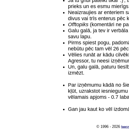
Ja tu gribi pateikt tikai ':
prieks un es esmu mierīgs
Neaizraujies ar enteriem s
divus vai trīs enterus pēc 
Offtopiks
(komentāri ne pa
Galu galā, ja tev ir verbāl
savu lapu.
Pirms spiest pogu, padomā.
nebūtu pēc tam vēl 26 pēc
Vēlies runāt ar kādu cilvēk
Agressor, tu neesi izņēmu
Un, galu galā, paturu tie
izmēzt.
Par izņēmumu kādā no šiem
kļūt, uzrakstot iesniegum
vēlamais apjoms - 0.7 laba 
Gan jau kaut ko vēl izdom
© 1996 - 2026
laacz