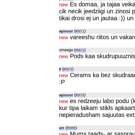
Es domaa, ja tajaa veikal
new
cik necik jeedziigi un zinosi p
tikai drosi ej un jautaa :)) un
(
)
agressor
#5671
vareeshu riitos un vakaro
new
omeega (
)
#5672
Pods kaa skudrupuuznis,
new
(
)
8
#5675
Cerams ka bez skudraam t
new
:P
(
)
agressor
#5676
es redzeeju labo podu (k
new
kur tipa laikam stikls apkaa
nepieradusham sajuutas ext
(
)
ant
#5696
Mums taads- ar saspraud
new