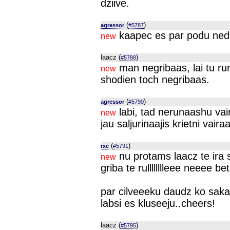
dziive.
(
)
agressor
#5787
kaapec es par podu nedr
new
laacz (
)
#5788
man negribaas, lai tu ru
new
shodien toch negribaas.
(
)
agressor
#5790
labi, tad nerunaashu va
new
jau saljurinaajis krietni vaira
(
)
rxc
#5791
nu protams laacz te ira s
new
griba te rulllllllleee neeee b
par cilveeeku daudz ko saka v
labsi es kluseeju..cheers!
laacz (
)
#5795