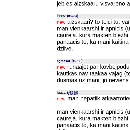
jeb es aizskaaru visvareno a
laacz (
)
#5784
aizskaari? to teici tu. var
new
man vienkaarshi ir apnicis (un
caureja. kura makten biezhi i
panaacis to, ka mani kaitina p
dziive.
(
)
agressor
#5785
runaajot par kovbojpodu,
new
kautkas nav taakaa vajag (te
dusmas uz mani, jo neviens c
laacz (
)
#5786
man nepatiik atkaartotie
new
man vienkaarshi ir apnicis (un
caureja. kura makten biezhi i
panaacis to, ka mani kaitina p