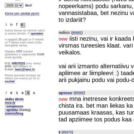
nopeerkams) podu sarkanu, 
vannasistabaa, bet nezinu v
Kārtot pēc pēdējā pļurkt
to izdariit?
Autora domas ne vienmēr sakrīt
rediiss (
)
#5665
ar autora domām. ©
spectator
iisti nezinu, vai ir kaada
new
Ir pagājuši
25
gadi un
7
mēneši
un
7
dienas kopš mana mūža
virsmas tureesies klaat. vari
laimīgākās dienas
veikalos.
Papildus
3355
maniem
pļurkšķiem ir sapļurkstēti
33189
sveši pļurkšķi.
ICQ:
#58279153
(very rarely)
vai arii izmanto alternatiivu
MSN:
laacz@laacz.lv
E-mail:
laacz@laacz.lv
apliimee ar liimpleevi :) taa
Mazās pustizlās ikoniņas aiz
arii pukjainu podu vai podu-d
linkiem (ne visiem) arī šo to
nozīmē
.
(
)
agressor
#5666
mna inetresee konkreets
new
skābs ābols
roze.lv
chista ira. bet man liekas k
~smejmoon
~aptieka
(testing)
puusamaas kraasas, kas tur
cietnis/blog
tad apziimee tos podus kaa
(
)
8
#5670