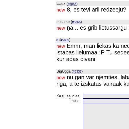
laacz (
)
#5863
8, es tevi arii redzeeju?
new
misame (
)
#5865
ņā... es grib lietussargu 
new
(
)
8
#5869
Emm, man liekas ka nee, 
new
istabas lielumaa :P Tu sedeej 
kur adas divani
BigUgga (
)
#6337
nu gan var njemties, lab
new
riga, a te izskatas vairaak k
Kā tu saucies:
Īmeils: