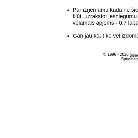
Par izņēmumu kādā no šiem
kļūt, uzrakstot iesniegum
vēlamais apjoms - 0.7 laba 
Gan jau kaut ko vēl izdom
© 1996 - 2026
laacz
Spēcināt