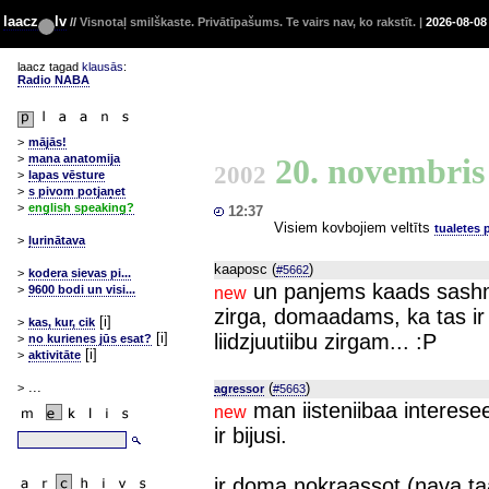
laacz
lv
//
Visnotaļ smilškaste. Privātīpašums. Te vairs nav, ko rakstīt. |
2026-08-08
laacz tagad
klausās
:
Radio NABA
>
mājās!
20. novembri
>
mana anatomija
2002
>
lapas vēsture
>
s pivom potjaņet
>
english speaking?
12:37
Visiem kovbojiem veltīts
tualetes 
>
ļurinātava
kaaposc (
)
#5662
>
kodera sievas pi...
un panjems kaads sashmi
>
9600 bodi un visi...
new
zirga, domaadams, ka tas ir 
[i]
>
kas, kur, cik
liidzjuutiibu zirgam... :P
[i]
>
no kurienes jūs esat?
[i]
>
aktivitāte
...
(
)
>
agressor
#5663
man iisteniibaa interes
new
ir bijusi.
ir doma nokraassot (nava t