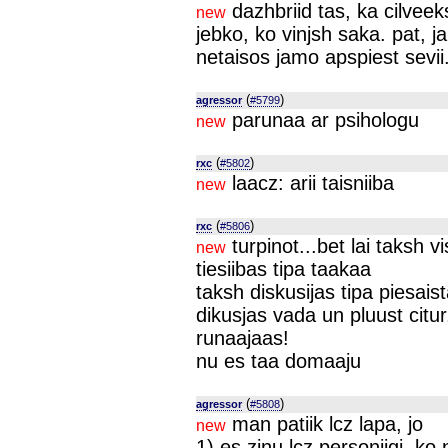
dazhbriid tas, ka cilvee
new
jebko, ko vinjsh saka. pat, ja
netaisos jamo apspiest sevii.
(
)
agressor
#5799
parunaa ar psihologu
new
(
)
rxc
#5802
laacz: arii taisniiba
new
(
)
rxc
#5806
turpinot...bet lai taksh vi
new
tiesiibas tipa taakaa
taksh diskusijas tipa piesai
dikusjas vada un pluust citur,
runaajaas!
nu es taa domaaju
(
)
agressor
#5808
man patiik lcz lapa, jo
new
1) es zinu lcz personiigi, ko