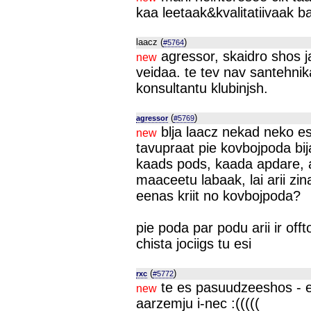
kaa leetaak&kvalitatiivaak 
laacz (
)
#5764
agressor, skaidro shos j
new
veidaa. te tev nav santehn
konsultantu klubinjsh.
(
)
agressor
#5769
blja laacz nekad neko es
new
tavupraat pie kovbojpoda bi
kaads pods, kaada apdare, 
maaceetu labaak, lai arii zi
eenas kriit no kovbojpoda?
pie poda par podu arii ir offt
chista jociigs tu esi
(
)
rxc
#5772
te es pasuudzeeshos - e
new
aarzemju i-nec :(((((