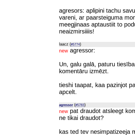
agresors: aplipini tachu sav
vareni, ar paarsteiguma mom
meegjinaas aptaustiit to podu
neaizmirsiiiis!
laacz (
)
#5774
agressor:
new
Un, galu galā, paturu tiesī
komentāru izmēzt.
tieshi taapat, kaa pazinjot p
apcelt.
(
)
agressor
#5783
pat draudot atsleegt ko
new
ne tikai draudot?
kas ted tev nesimpatizeej