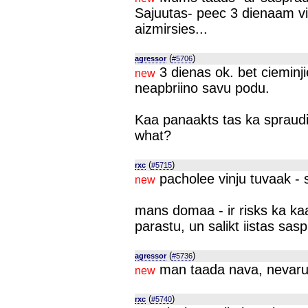
Sajuutas- peec 3 dienaam viss
aizmirsies...
(
)
agressor
#5706
3 dienas ok. bet cieminji
new
neapbriino savu podu.
Kaa panaakts tas ka spraudi
what?
(
)
rxc
#5715
pacholee vinju tuvaak - s
new
mans domaa - ir risks ka ka
parastu, un salikt iistas sasp
(
)
agressor
#5736
man taada nava, nevaru 
new
(
)
rxc
#5740