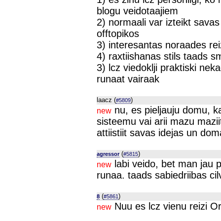
blogu veidotaajiem
2) normaali var izteikt sava
offtopikos
3) interesantas noraades r
4) raxtiishanas stils taads s
3) lcz viedoklji praktiski ne
runaat vairaak
laacz (
)
#5809
nu, es pieljauju domu, 
new
sisteemu vai arii mazu mazii
attiistiit savas idejas un do
(
)
agressor
#5815
labi veido, bet man jau p
new
runaa. taads sabiedriibas ci
(
)
8
#5861
Nuu es lcz vienu reizi O
new