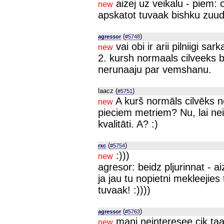
aizej uz veikalu - piem: 
new
apskatot tuvaak bishku zuud
(
)
agressor
#5748
vai obi ir arii pilniigi sa
new
2. kursh normaals cilveeks 
nerunaaju par vemshanu.
laacz (
)
#5751
A kurš normāls cilvēks n
new
pieciem metriem? Nu, lai ne
kvalitāti. A? :)
(
)
rxc
#5754
:)))
new
agresor: beidz pljurinnat - a
ja jau tu nopietni mekleejies
tuvaak! :))))
(
)
agressor
#5763
mani neinteresee cik taa
new