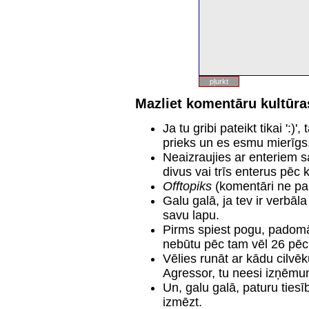
Mazliet komentāru kultūras
Ja tu gribi pateikt tikai ':
prieks un es esmu mierīgs
Neaizraujies ar enteriem s
divus vai trīs enterus pēc 
Offtopiks
(komentāri ne pa
Galu galā, ja tev ir verbāl
savu lapu.
Pirms spiest pogu, padomā.
nebūtu pēc tam vēl 26 pēc
Vēlies runāt ar kādu cilvēk
Agressor, tu neesi izņēmu
Un, galu galā, paturu tie
izmēzt.